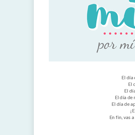
El día
El 
El dí
El día de
El día de 
¡E
En fin, vas 