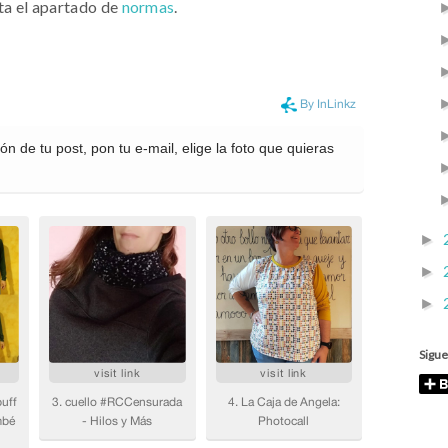
lta el apartado de
normas
.
►
►
►
Sigue