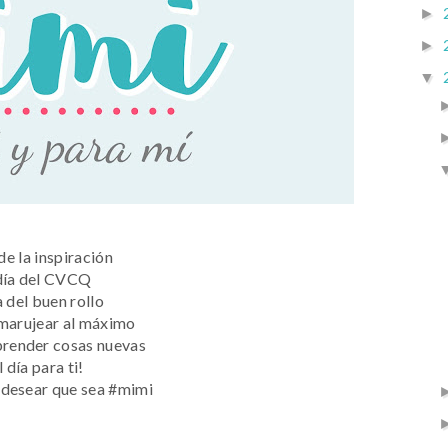
►
►
▼
 de la inspiración
día del CVCQ
a del buen rollo
 marujear al máximo
aprender cosas nuevas
l día para ti!
a desear que sea #mimi