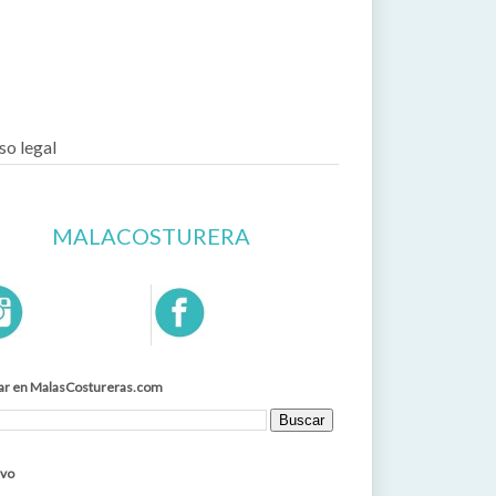
so legal
MALACOSTURERA
ar en MalasCostureras.com
ivo