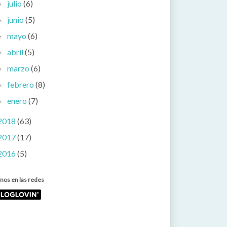
julio
(6)
►
junio
(5)
►
mayo
(6)
►
abril
(5)
►
marzo
(6)
►
febrero
(8)
►
enero
(7)
►
2018
(63)
2017
(17)
2016
(5)
nos en las redes